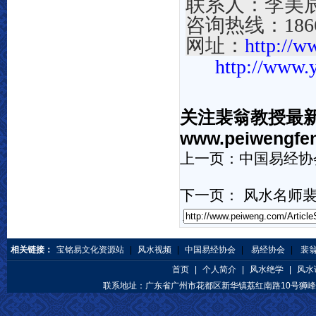
联系人：李美
咨询热线
：
18
网址
：
http://w
http://www.
关注裴翁教授最
www.peiwengfe
上一页：
中国易经协
下一页：
风水名师裴
相关链接：
宝铭易文化资源站
|
风水视频
|
中国易经协会
|
易经协会
|
裴
首页
|
个人简介
|
风水绝学
|
风水
联系地址：广东省广州市花都区新华镇荔红南路10号狮峰公馆 咨询