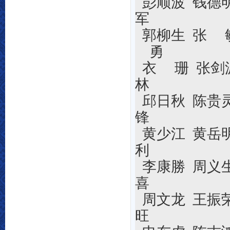
彭顺波 钱德
军
郭柳生
张
勇
衣
珊
张剑
林
邱日秋
陈贵
锋
黄少江
黄岳
利
李康勝
周义
喜
周文龙 王振
旺