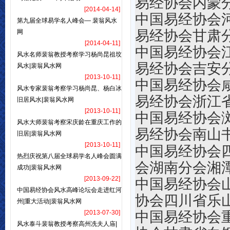
易经协会内蒙
[2014-04-14]
中国易
第九届全球易学名人峰会— 裴翁风水
易经协会甘肃
网
[2014-04-11]
中国易
风水名师裴翁教授考察学习杨尚昆祖坟
易经协会吉安
风水|裴翁风水网
[2013-10-11]
中国易
风水专家裴翁考察学习杨尚昆、杨白冰
易经协会浙江
旧居风水|裴翁风水网
[2013-10-11]
中国易
风水大师裴翁考察宋庆龄在重庆工作的
易经协会南山
旧居|裴翁风水网
[2013-10-11]
中国易经协
热烈庆祝第八届全球易学名人峰会圆满
会湖南分会湘
成功|裴翁风水网
[2013-09-22]
中国易经协会
中国易经协会风水高峰论坛会走进红河
协会四川省乐
州|重大活动|裴翁风水网
[2013-07-30]
中国易经
风水泰斗裴翁教授考察高州冼夫人庙|