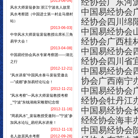
经协会广东河
[2013-06-04]
风水大师裴翁参加 浙江宁波名人故里
中国易经
风水考察团（中国进士第一村走马塘村
经协会四川绵
站）
[2013-06-03]
中国易经
中华风水大师裴翁裴翁教授出席长三角
经协会广西桂
易学大会！
[2013-04-08]
中国易经协会
中国易经协会风水专家考察团——湖北
经协会
四川省
之行
[2012-12-21]
中国易经协会
“风水讲座"中国风水泰斗裴翁受邀去
协会广西南宁
—"成都"参加易经论坛会！
中国易经
[2012-11-21]
"风水考察"—风水大师裴翁教授考察
经协会牡丹江
_"宁波"东钱湖南宋雕塑纪念馆
中国易
[2012-11-16]
"周易风水"_裴翁教授受邀到—"宁波”参
经经协会海丰
加风水论坛_易经风水讲座！
中国易经协会
[2012-11-13]
名人故居风水考察
[2012-09-28]