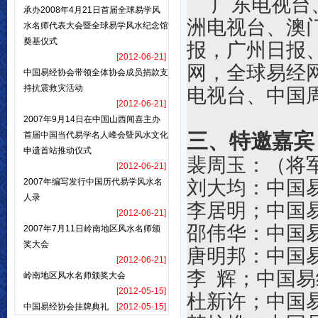
广东电视台、
承办2008年4月21日首届全球易学风
洲电视台、澳
水名师代表大会暨全球易学风水纪念馆
奠基仪式
报，广州日报
[2012-06-21]
网，全球易经
中国易经协会带领全体协会成员捐款支
持抗震救灾活动
电视台
、
中国
[2012-06-21]
2007年9月14日在中国山西闻喜主办
三、特邀嘉宾
首届中国当代易学名人峰会曁风水文化
申遗首站推动仪式
裴周玉：（将
[2012-06-21]
2007年编写发行中国历代易学风水名
刘大均：中国
人录
李居明；中国
[2012-06-21]
邵伟华：中国
2007年7月11日岭南地区风水名师颁
奖大会
唐明邦：中国
[2012-06-21]
李 辉；中国
岭南地区风水名师颁奖大会
[2012-05-15]
杜新许；中国
中国易经协会挂牌典礼
[2012-05-15]