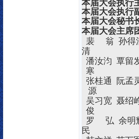
本届大会执行
本届大会执行
本届大会秘书
本届大会主席
裴
翁 孙得
清
潘汝汮
覃留
寒
张桂通 阮孟
源
吴习宽 聂绍
俊
罗
弘
余
民