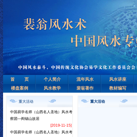
首 页
个人简介
流年风水
风水讲座
楼盘案例
风水教学
裴翁著作
教材编写
重大活动
重大活动
中国易学名师（山西名人圣地）风水考
察团—阎锡山故居
[2019-11-15]
中国易学名师（山西名人圣地）风水考