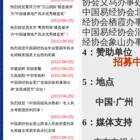
协会义乌办事
[2012-06-25]
热烈祝贺重庆万州“万山国际”楼盘被评
中国易
为"中国健康地产风水优秀楼盘奖"
经协会栖霞办
[2012-06-25]
热烈祝贺茂名市“粤西明珠”楼盘被评
中国易
为“中国健康地产风水优秀楼盘奖”！
经协会象山办
[2012-06-25]
热烈祝贺中国易经协会年会暨易学风水
4：
赞助单位
名师精英颁奖大会胜利闭幕
招募
[2012-06-25]
华夏国粹 异国香飘
[2012-06-25]
九凤朝阳 中华宰相村
[2012-06-25]
5：
地点
中国易经协会受广东德庆政府邀请出
席“龙母感恩节”活动！
[2012-06-25]
中国·广州
热烈祝贺《中国高级风水教材》名人风
水考察团胜利归来！
[2012-06-25]
6：
媒体支持
中国易经协会受山西省人民政府委托牵
头筹建全球易学风水纪念馆
[2012-06-21]