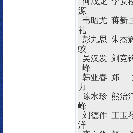
何成龙 李安松
源
韦昭尤 蒋新国
礼
彭九思 朱杰
蛟
吴汉发 刘竞
峰
韩亚春 郑
力
陈水珍 熊治
峰
刘德作 王玉
洋