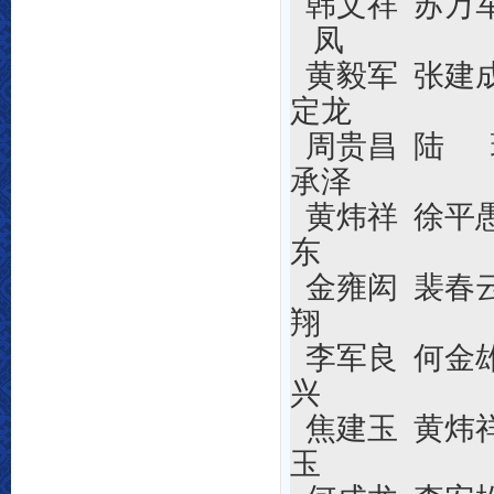
韩文祥 苏万
凤
黄毅军 张建
定龙
周贵昌 陆
承泽
黄炜祥 徐平
东
金雍闳 裴春
翔
李军良 何金
兴
焦建玉 黄炜
玉