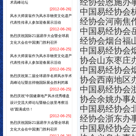
经协会恩施办
术高峰论坛
[2012-06-26]
中国易
风水大师裴翁作为风水非物资文化遗产
经协会河南焦
代表性传承人参加迎春展示活动
中国易
[2012-06-26]
热烈庆祝国际21届易学大会暨全球易
经协会烟台福
文化大会在中国澳门胜利召开
中国易经
[2012-06-25]
风水大师裴翁作为风水非物资文化遗产
协会山东枣庄
代表性传承人参加迎春展示活动
中国易经
[2012-06-25]
热烈庆祝第二届全球易学名师风水学术
协会西南地区
高峰论坛暨吉祥物国际展会胜利闭幕
中国易经
[2012-06-25]
热烈庆祝“中国健康地产风水优秀楼盘
协会余姚办事
设计交流大师论坛暨杨公故里考察活
中国易
动”圆满成功！
[2012-06-25]
经协会浙东办
热烈庆祝国际21届易学大会暨全球易
中国易经协会
文化大会在中国澳门胜利召开