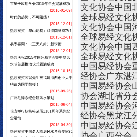
市量子应用学会2015年年会完满成功
文化协会中国
[2016-01-09]
全球易经文
时代的趋势，不可阻挡！
[2015-12-01]
文化协会中国
热烈祝贺「华山论易」取得圆满成功！
全球易经
[2015-12-01]
易學喜聞：（正天八卦）新學術
文化协会中国
[2015-12-01]
全球易经文化
热烈庆祝2015年国际易学会暨中华风
中国易经
水节首届推动仪式圆满成功
[2015-10-16]
经协会广东湛
热烈祝贺裴翁先生被福建海西创业大学
中国易经协会
聘请为国学教授！
[2015-09-26]
协会湖北省分
广州毛泽东纪念馆风水策划
中国易
[2015-06-04]
信宜举行杨筠松诞辰1181周年系列纪
经协会黑龙江
念活动
中国易经协会
[2015-04-30]
热列祝贺中国名人故居风水考察专家代
协会广西分会