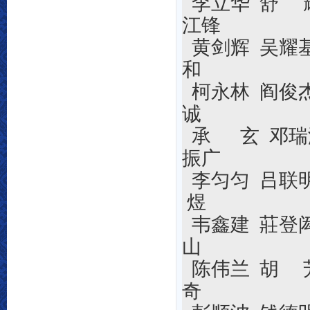
李立华 舒
江锋
黄剑辉 吴耀
和
柯永林 阎俊
诚
承
玄 邓
振广
李匀匀 吕联
煜
韦鑫建 莊登
山
陈伟兰 胡
芳
奇