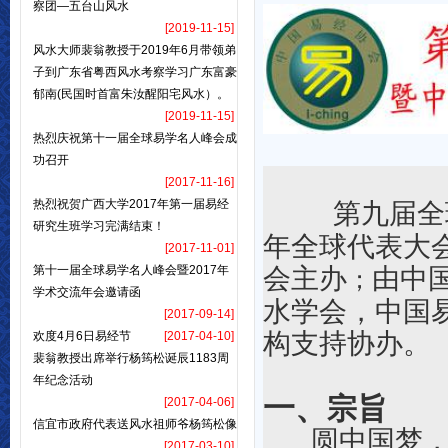
察团—五台山风水
[2019-11-15]
风水大师裴翁教授于2019年6月带领弟
子到广东省粤西风水考察学习广东富豪
郁南(民国时首富朱汝醒阳宅风水）。
[2019-11-15]
热烈庆祝第十一届全球易学名人峰会成
功召开
[2017-11-16]
热烈祝贺广西大学2017年第一届易经
第
九
届全
研究生班学习完满结束！
年全球代表大
[2017-11-01]
第十一届全球易学名人峰会暨2017年
会主办
由中
；
学术交流年会邀请函
水学会，中国
[2017-09-14]
构支持
协办。
欢度4月6日易经节
[2017-04-10]
裴翁教授出席举行杨筠松诞辰1183周
年纪念活动
一、
宗旨
[2017-04-06]
信宜市政府代表送风水祖师爷杨筠松像
圆中国梦
[2017-03-10]