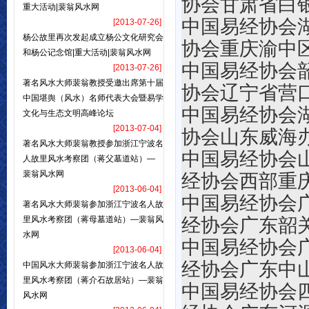
协会
甘肃省白
重大活动|裴翁风水网
中国易经
[2013-07-26]
杨公故里再次发起成立杨公文化研究会
协会重庆渝中
和杨公记念馆|重大活动|裴翁风水网
中国易经
[2013-07-26]
著名风水大师裴翁教授受邀出席第十届
协会辽宁省营
中国堪舆（风水）名师代表大会暨易学
中国易经协会
文化与生态文明高峰论坛
[2013-07-04]
协会山东威海
著名风水大师裴翁教授参加浙江宁波名
中国易经
人故里风水考察团（蒋父墓道站）—
裴翁风水网
经协会西部重
[2013-06-04]
中国易经
著名风水大师裴翁参加浙江宁波名人故
里风水考察团（蒋母墓道站）—裴翁风
经协会广东韶
水网
中国易经
[2013-06-04]
经协会广东中
中国风水大师裴翁参加浙江宁波名人故
里风水考察团（蒋介石故居站）—裴翁
中国易经
风水网