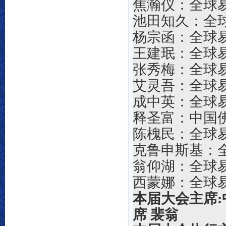
焦瀚仪：
全球
池田知久
：
全
杨宗函：
全球
王建珉：
全球
张秀梅：
全球
艾灵吾：全球
成中英：
全球
释圣富：中国
陈槐民：全球
克鲁申斯基：
翁仰湖：全球
西蒙娜：全球
本届大会主席:
席 裴翁