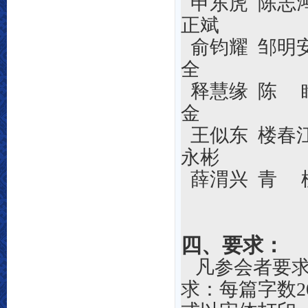
申东虎
陈志
正斌
俞钧耀
邹明
全
释慧缘
陈
金
王似东
楼春
永彬
薛渭兴
青
四、要求：
凡参会者要
求：
每篇字数2