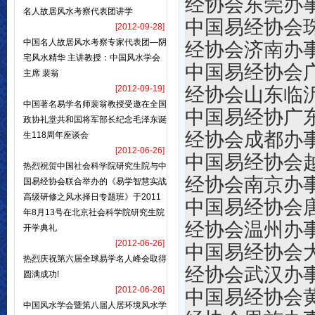
经协会东莞办
名人故居风水考察代表团讲学
中国易
[2012-09-28]
中国名人故居风水考察专家代表团—阴
经协会济南办
宅风水精华 主讲教授：中国风水学会
中国易经
主席 裴翁
[2012-09-19]
经协会
山东临
中国著名易学名师裴翁教授受邀在全国
中国易经协
政协礼堂共和国将军部长纪念毛泽东诞
经协会成都办
生118周年座谈会
[2012-06-26]
中国易
热烈祝贺中国社会科学院研究生院与中
经协会南京办
国易经协会联合举办的《易学智慧实战
高级研修之风水择日专题班》于2011
中国易
年8月13号在北京社会科学院研究生院
经协会温州办
开学典礼
[2012-06-26]
中国易
热烈庆祝第六届全球易学名人峰会取得
经协会武汉办
圆满成功!
[2012-06-26]
中国易
中国风水学会暨第八届人居环境风水学