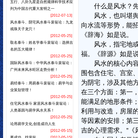
五行、八卦九星是自然规律科学技术应
什么是风水？先让
列为中国古代重大发明之一
风水，也叫堪舆。
[2012-07-13]
风水泰斗、阴宅风水泰斗裴翁论：九龙
向水流等形势，能
戏珠天子龙穴！
《辞海》如是说。
[2012-05-25]
取名泰斗：姓名学泰斗裴翁论：选择吉
风水，指宅地或坟
名的五大规律！
福。《辞源》如是
[2012-05-25]
风水的核心内容是
国际风水泰斗：中华风水泰斗裴翁论：
广州未来风水旺区走势分析！
围包含住宅、宫室
[2012-05-25]
为阴宅，涉及其他
易经泰斗：周易泰斗裴翁论：易学与企
业策划管理！
在三个方面：第一
[2012-05-25]
能满足的地形条件
住宅风水泰斗 家居风水泰斗裴翁论：
利用与改造，房屋
人类基因与易学风水关系！
[2012-05-25]
等因素的安排；第
论用易学文化,创造成功人生
吉的心理需求。”《
[2012-05-15]
要成功，找裴翁
[2012-05-15]