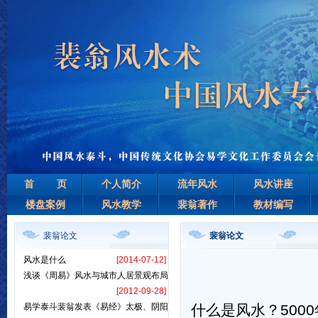
首 页
个人简介
流年风水
风水讲座
楼盘案例
风水教学
裴翁著作
教材编写
裴翁论文
裴翁论文
风水是什么
[2014-07-12]
浅谈《周易》风水与城市人居景观布局
[2012-09-28]
易学泰斗裴翁发表《易经》太极、阴阳
什么是风水？
5000