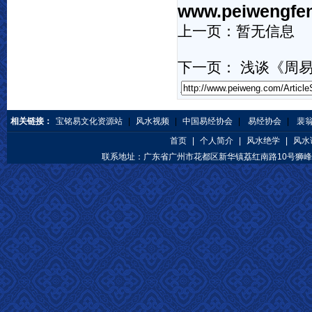
www.peiwengfe
上一页：暂无信息
下一页：
浅谈《周
相关链接：
宝铭易文化资源站
|
风水视频
|
中国易经协会
|
易经协会
|
裴
首页
|
个人简介
|
风水绝学
|
风水
联系地址：广东省广州市花都区新华镇荔红南路10号狮峰公馆 咨询