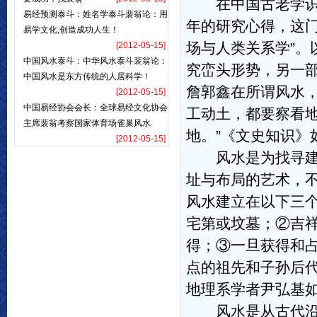
在中国古老学识当
易经预测泰斗：姓名学泰斗裴翁论：用
年的研究心得，这
易学文化,创造成功人生！
场与人类关系学”
[2012-05-15]
中国风水泰斗：中华风水泰斗裴翁论：
究峦头形势，另一
中国风水是东方传统的人居科学！
詹郭鑫在所谓风水
[2012-05-15]
中国易经协会会长：全球易经文化协会
工动土，都要察看
主席裴翁考察国家体育场雀巢风水
地。”《文史知识》
[2012-05-15]
风水是为找寻建筑
址与布局的艺术，
风水建立在以下三
宅第或坟墓；②吉
得；③一旦获得和
点的祖先和子孙后
地理系学者尹弘基
风水是从古代沿袭