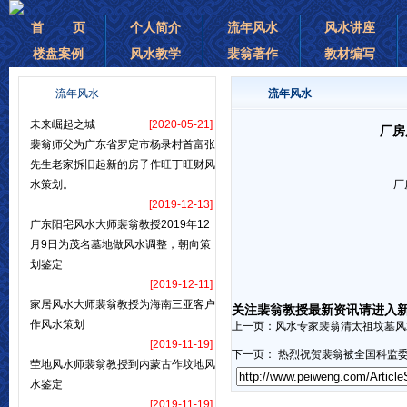
首 页
个人简介
流年风水
风水讲座
楼盘案例
风水教学
裴翁著作
教材编写
流年风水
流年风水
未来崛起之城
[2020-05-21]
厂房
裴翁师父为广东省罗定市杨录村首富张
先生老家拆旧起新的房子作旺丁旺财风
水策划。
厂
[2019-12-13]
广东阳宅风水大师裴翁教授2019年12
月9日为茂名墓地做风水调整，朝向策
划鉴定
[2019-12-11]
家居风水大师裴翁教授为海南三亚客户
关注裴翁教授最新资讯请进入
作风水策划
上一页：
风水专家裴翁清太祖坟墓风
[2019-11-19]
下一页：
热烈祝贺裴翁被全国科监委
茔地风水师裴翁教授到内蒙古作坟地风
水鉴定
[2019-11-19]