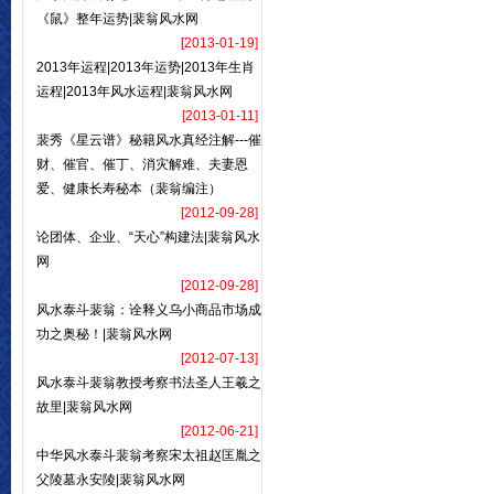
《鼠》整年运势|裴翁风水网
[2013-01-19]
2013年运程|2013年运势|2013年生肖
运程|2013年风水运程|裴翁风水网
[2013-01-11]
裴秀《星云谱》秘籍风水真经注解---催
财、催官、催丁、消灾解难、夫妻恩
爱、健康长寿秘本（裴翁编注）
[2012-09-28]
论团体、企业、“天心”构建法|裴翁风水
网
[2012-09-28]
风水泰斗裴翁：诠释义乌小商品市场成
功之奥秘！|裴翁风水网
[2012-07-13]
风水泰斗裴翁教授考察书法圣人王羲之
故里|裴翁风水网
[2012-06-21]
中华风水泰斗裴翁考察宋太祖赵匡胤之
父陵墓永安陵|裴翁风水网