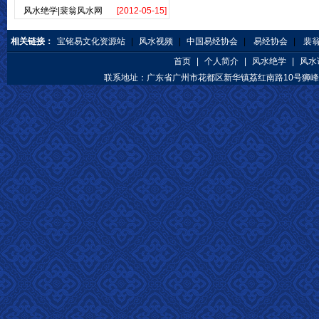
风水绝学|裴翁风水网
[2012-05-15]
相关链接：
宝铭易文化资源站
|
风水视频
|
中国易经协会
|
易经协会
|
裴
首页
|
个人简介
|
风水绝学
|
风水
联系地址：广东省广州市花都区新华镇荔红南路10号狮峰公馆 咨询